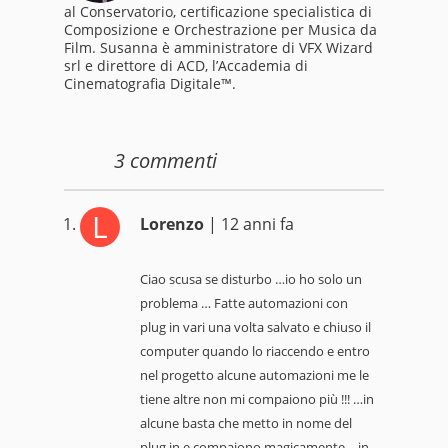
al Conservatorio, certificazione specialistica di
Composizione e Orchestrazione per Musica da
Film. Susanna è amministratore di VFX Wizard
srl e direttore di ACD, l’Accademia di
Cinematografia Digitale™.
3
commenti
L
Lorenzo
| 12 anni fa
Ciao scusa se disturbo …io ho solo un
problema … Fatte automazioni con
plug in vari una volta salvato e chiuso il
computer quando lo riaccendo e entro
nel progetto alcune automazioni me le
tiene altre non mi compaiono più !!! …in
alcune basta che metto in nome del
plug in e compaiono magicamente….in