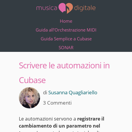
Home
Guida all’Orchestrazione MIDI
Guida Semplice a Cubase
SONAR
Scrivere le automazioni in
Cubase
di
Susanna Quagliariello
3 Commenti
Le automazioni servono a
registrare il
cambiamento di un parametro nel