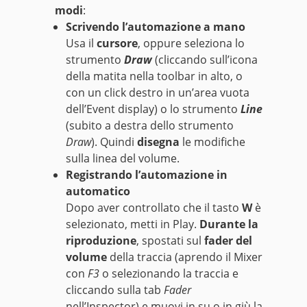
modi
:
Scrivendo l’automazione a mano
Usa il
cursore
, oppure seleziona lo
strumento
Draw
(cliccando sull’icona
della matita nella toolbar in alto, o
con un click destro in un’area vuota
dell’Event display) o lo strumento
Line
(subito a destra dello strumento
Draw
). Quindi
disegna
le modifiche
sulla linea del volume.
Registrando l’automazione in
automatico
Dopo aver controllato che il tasto
W
è
selezionato, metti in Play.
Durante la
riproduzione
, spostati sul
fader del
volume
della traccia (aprendo il Mixer
con
F3
o selezionando la traccia e
cliccando sulla tab
Fader
nell’Inspector) e muovi in su o in giù la