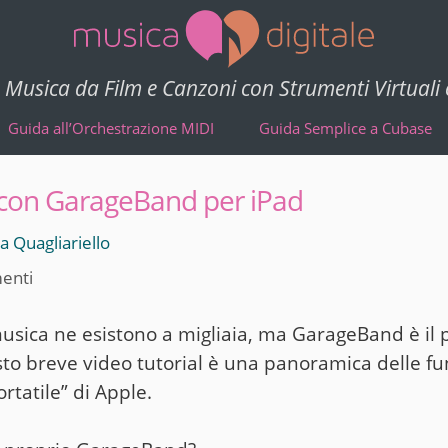
Musica da Film e Canzoni con Strumenti Virtuali
Guida all’Orchestrazione MIDI
Guida Semplice a Cubase
 con GarageBand per iPad
 Quagliariello
enti
usica ne esistono a migliaia, ma GarageBand è il 
to breve video tutorial è una panoramica delle fun
rtatile” di Apple.