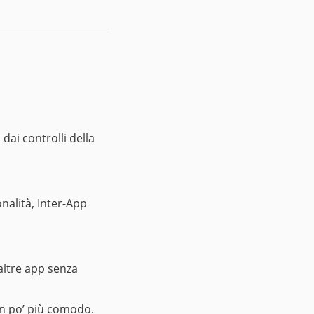
ai controlli della
nalità, Inter-App
altre app senza
un po’ più comodo.