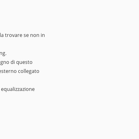
 da trovare se non in
ng.
egno di questo
esterno collegato
i equalizzazione