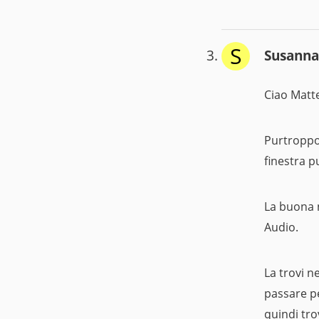
S
Susanna
Ciao Matte
Purtroppo 
finestra p
La buona n
Audio.
La trovi n
passare p
quindi tr