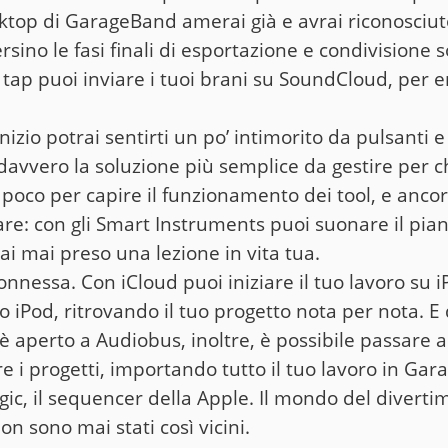
ktop di GarageBand amerai già e avrai riconosciut
ersino le fasi finali di esportazione e condivisione s
tap puoi inviare i tuoi brani su SoundCloud, per e
’inizio potrai sentirti un po’ intimorito da pulsanti
vvero la soluzione più semplice da gestire per ch
 poco per capire il funzionamento dei tool, e anc
are: con gli Smart Instruments puoi suonare il pian
i mai preso una lezione in vita tua.
nnessa. Con iCloud puoi iniziare il tuo lavoro su 
o iPod, ritrovando il tuo progetto nota per nota. 
è aperto a Audiobus, inoltre, è possibile passare
e i progetti, importando tutto il tuo lavoro in Ga
gic, il sequencer della Apple. Il mondo del diverti
on sono mai stati così vicini.