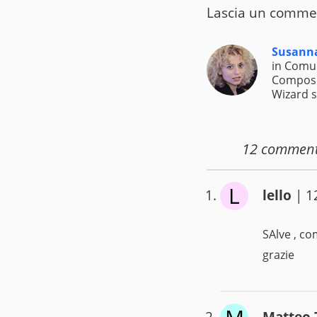
Lascia un commen
Susanna
in Comun
Composiz
Wizard s
12
comment
L
lello
| 1
SAlve , co
grazie