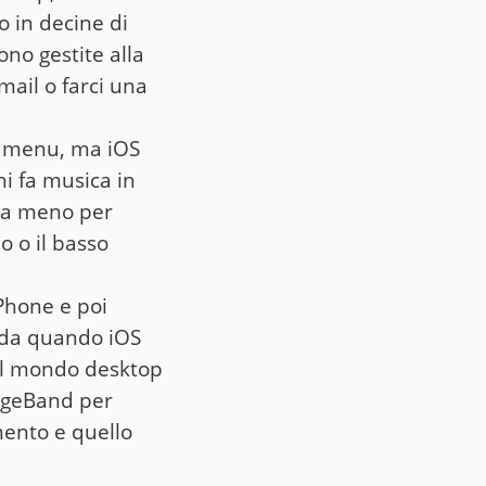
o in decine di
ono gestite alla
mail o farci una
 e menu, ma iOS
i fa musica in
ora meno per
o o il basso
iPhone e poi
E da quando iOS
 al mondo desktop
rageBand per
mento e quello