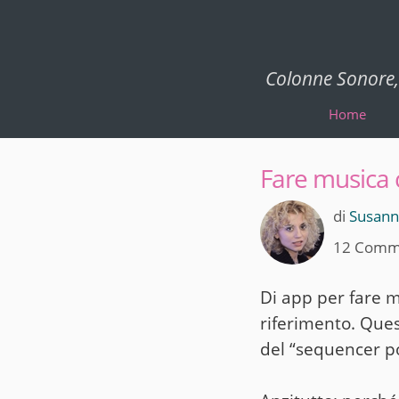
Colonne Sonore, 
Home
Fare musica
di
Susanna
12 Comm
Di app per fare m
riferimento. Ques
del “sequencer po