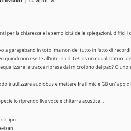
Trevisan
| 12 anni fa
i per la chiarezza e la semplicità delle spiegazioni, difficili
 a garageband in toto, ma non del tutto in fatto di recordi
o quindi non esiste all’interno di GB Ios un equalizzatore d
qualizzare le tracce riprese dal microfono del pad? O uno 
do è utilizzare audiobus e mettere fra il mic e GB un’ app d
ispecie io riprendo live voce e chitarra acustica…
anticipo
evisan