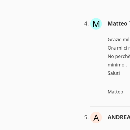
M
Matteo 
Grazie mil
Ora mi ci 
No perchè
minimo..
Saluti
Matteo
A
ANDREA