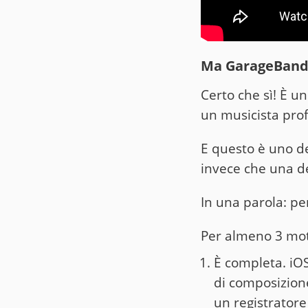
Ma GarageBand s
Certo che sì! È 
un musicista prof
E questo è uno dei
invece che una de
In una parola: pe
Per almeno 3 mot
È completa. iOS
di composizione
un registratore