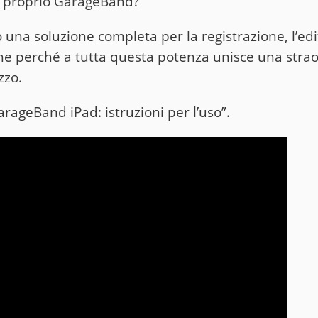
é proprio GarageBand?
 una soluzione completa per la registrazione, l’edit
he perché a tutta questa potenza unisce una strao
zzo.
rageBand iPad: istruzioni per l’uso”.