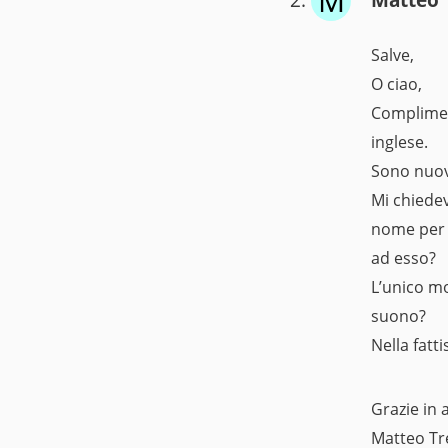
M
Matteo 
Salve,
O ciao,
Compliment
inglese.
Sono nuovo
Mi chiedev
nome per e
ad esso?
L’unico mo
suono?
Nella fatt
Grazie in 
Matteo Tr