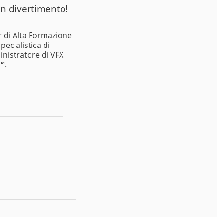
on divertimento!
r di Alta Formazione
pecialistica di
nistratore di VFX
™.