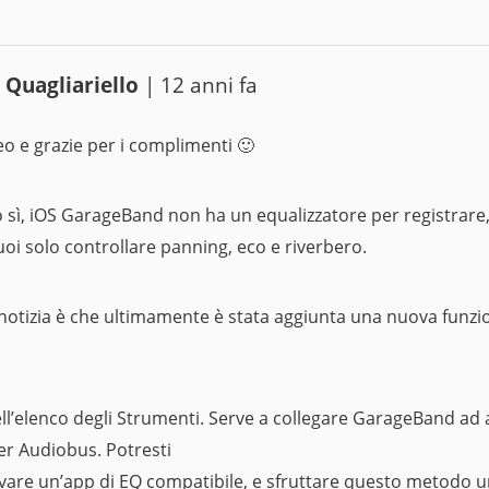
 Quagliariello
| 12 anni fa
o e grazie per i complimenti 🙂
sì, iOS GarageBand non ha un equalizzatore per registrare, d
uoi solo controllare panning, eco e riverbero.
otizia è che ultimamente è stata aggiunta una nuova funzio
ell’elenco degli Strumenti. Serve a collegare GarageBand ad 
er Audiobus. Potresti
ovare un’app di EQ compatibile, e sfruttare questo metodo 