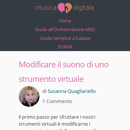
Home
Guida all’Orchestrazione MIDI
Guida Semplice a Cubase
SONAR
Modificare il suono di uno
strumento virtuale
di
Susanna Quagliariello
1 Commento
Il primo passo per sfruttare i nostri
strumenti virtuali è modificarne i