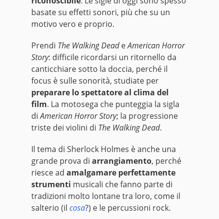
riconoscibile
. Le sigle di oggi sono spesso
basate su effetti sonori, più che su un
motivo vero e proprio.
Prendi
The Walking Dead
e
American Horror
Story
: difficile ricordarsi un ritornello da
canticchiare sotto la doccia, perché il
focus è sulle sonorità, studiate per
preparare lo spettatore al clima del
film
. La motosega che punteggia la sigla
di
American Horror Story
; la progressione
triste dei violini di
The Walking Dead
.
Il tema di Sherlock Holmes è anche una
grande prova di
arrangiamento
, perché
riesce ad
amalgamare perfettamente
strumenti
musicali che fanno parte di
tradizioni molto lontane tra loro, come il
salterio (il
cosa
?) e le percussioni rock.