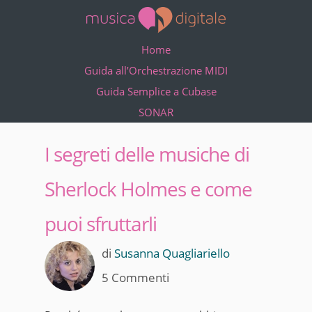
Home
Guida all’Orchestrazione MIDI
Guida Semplice a Cubase
SONAR
I segreti delle musiche di
Sherlock Holmes e come
puoi sfruttarli
di
Susanna Quagliariello
5 Commenti