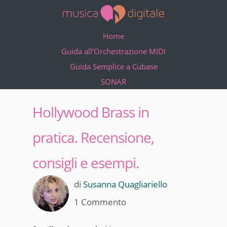
Home
Guida all’Orchestrazione MIDI
Guida Semplice a Cubase
SONAR
Hollywood Brass in
pratica. Recensione,
consigli e esempi.
di
Susanna Quagliariello
1 Commento