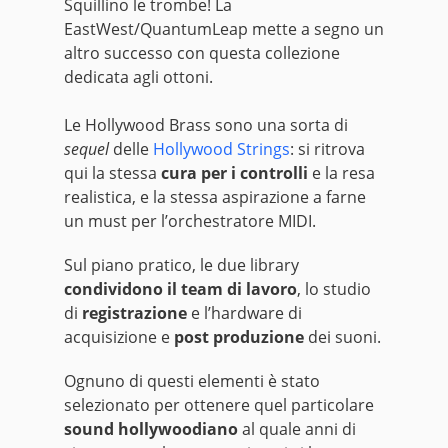
Squillino le trombe! La
EastWest/QuantumLeap mette a segno un
altro successo con questa collezione
dedicata agli ottoni.
Le Hollywood Brass sono una sorta di
sequel
delle
Hollywood Strings
: si ritrova
qui la stessa
cura per i controlli
e la resa
realistica, e la stessa aspirazione a farne
un must per l’orchestratore MIDI.
Sul piano pratico, le due library
condividono il team di lavoro
, lo studio
di
registrazione
e l’hardware di
acquisizione e
post produzione
dei suoni.
Ognuno di questi elementi è stato
selezionato per ottenere quel particolare
sound hollywoodiano
al quale anni di