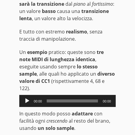
sarà la transizione
dal
piano
al
fortissimo
:
un valore
basso
causa una
transizione
lenta
, un valore alto la velocizza.
E tutto con estremo
realismo
, senza
traccia di manipolazione.
Un
esempio
pratico: queste sono
tre
note MIDI di lunghezza identica
,
eseguite usando sempre
lo stesso
sample
, alle quali ho applicato un
diverso
valore di CC1
(rispettivamente 4, 68 e
122).
Audio
00:00
00:00
Player
In questo modo posso
adattare
con
facilità ogni
crescendo
al resto del brano,
usando
un solo sample
.