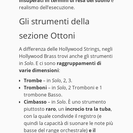
insuperati in termini di resa del suono
e
realismo dell’esecuzione.
Gli strumenti della
sezione Ottoni
A differenza delle Hollywood Strings, negli
Hollywood Brass trovi anche gli strumenti
in
Solo
. E ci sono
raggruppamenti di
varie dimensioni
:
Trombe
– in
Solo
, 2, 3.
Tromboni
– in
Solo
, 2 Tromboni e 1
trombone Basso.
Cimbasso
– in
Solo
. È uno strumento
piuttosto
raro
, un
incrocio tra la tuba
,
con la quale condivide il registro (e
quindi la capacità di suonare le note più
basse del range orchestrale)
e il