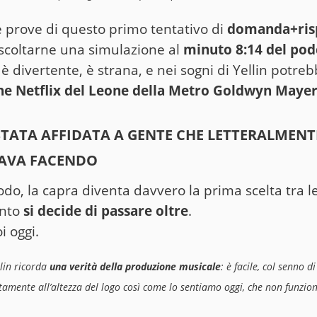
 prove di questo primo tentativo di
domanda+ris
scoltarne una simulazione al
minuto 8:14 del pod
a è divertente, è strana, e nei sogni di Yellin potr
one Netflix del Leone della Metro Goldwyn Maye
È STATA AFFIDATA A GENTE CHE LETTERALMEN
TAVA FACENDO
odo, la capra diventa davvero la prima scelta tra le
unto
si decide di passare oltre
.
i oggi.
llin ricorda
una verità della produzione musicale
: è facile, col senno d
tamente all’altezza del logo così come lo sentiamo oggi, che non funzio
.