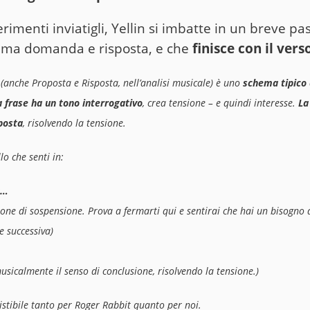
erimenti inviatigli, Yellin si imbatte in un breve p
ema domanda e risposta, e che
finisce con il vers
(anche
Proposta e Risposta
, nell’analisi musicale) è uno
schema tipico 
a frase ha un tono interrogativo
, crea tensione – e quindi interesse.
La
posta
, risolvendo la tensione.
lo che senti in:
a…
ne di sospensione. Prova a fermarti qui e sentirai che hai un bisogno q
e successiva)
usicalmente il senso di conclusione, risolvendo la tensione.)
stibile tanto per Roger Rabbit quanto per noi.