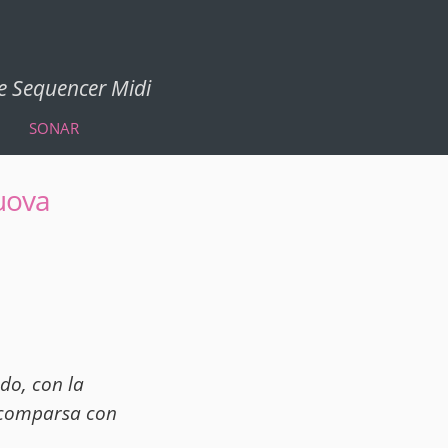
 e Sequencer Midi
SONAR
nuova
ndo, con la
 scomparsa con