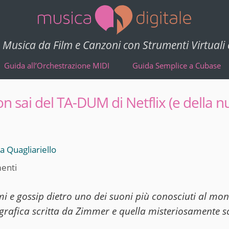
Musica da Film e Canzoni con Strumenti Virtuali
Guida all’Orchestrazione MIDI
Guida Semplice a Cubase
n sai del TA-DUM di Netflix (e della 
 Quagliariello
enti
smi e gossip dietro uno dei suoni più conosciuti al mo
grafica scritta da Zimmer e quella misteriosamente