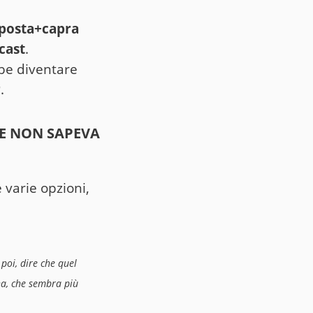
posta+capra
cast
.
ebbe diventare
r
.
TE NON SAPEVA
 varie opzioni,
i poi, dire che quel
na, che sembra più