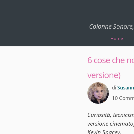
Colonne Sonore, 
Home
6 cose che no
versione)
di
Susanna
10 Comm
Curiosità, tecnici
versione cinemato
Kevin Spacey.