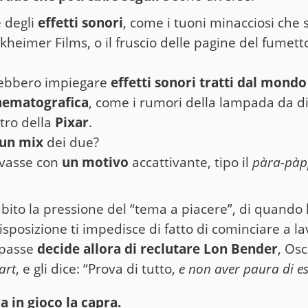
 degli
effetti sonori
, come i tuoni minacciosi che s
ckheimer Films, o il fruscio delle pagine del fumetto
rebbero impiegare
effetti sonori tratti dal mondo
nematografica
, come i rumori della lampada da d
ntro della
Pixar
.
un mix
dei due?
ovasse con
un motivo
accattivante, tipo il
pàra-pàp
ubito la pressione del “tema a piacere”, di quando l
isposizione ti impedisce di fatto di cominciare a la
mpasse
decide allora di reclutare Lon Bender
, Osc
art
, e gli dice: “Prova di tutto,
e non aver paura di e
a in gioco la capra.