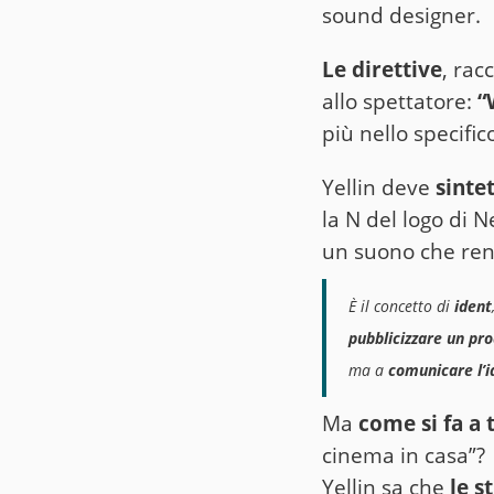
sound designer.
Le direttive
, rac
allo spettatore:
“
più nello specific
Yellin deve
sinte
la N del logo di 
un suono che rend
È il concetto di
ident
pubblicizzare un pro
ma a
comunicare l’i
Ma
come si fa a 
cinema in casa”?
Yellin sa che
le s