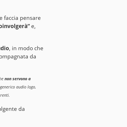
he faccia pensare
coinvolgerà”
e,
udio
, in modo che
accompagnata da
che
non servono a
 generico audio logo,
renti.
olgente da