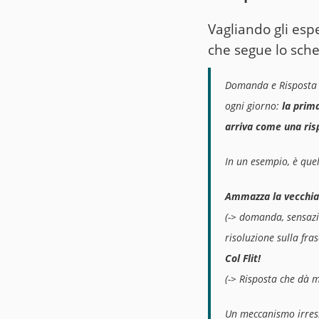
Vagliando gli esp
che segue lo sch
Domanda e Risposta
ogni giorno:
la prim
arriva come una ris
In un esempio, è quel
Ammazza la vecchi
(-> domanda, sensazio
risoluzione sulla fras
Col Flit!
(-> Risposta che dà m
Un meccanismo irresi