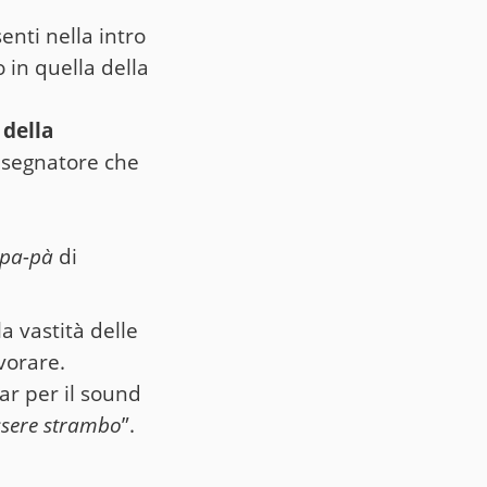
enti nella intro
 in quella della
 della
isegnatore che
pa-pà
di
a vastità delle
vorare.
ar per il sound
ssere strambo
”.