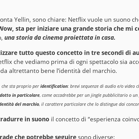
conta Yellin, sono chiare: Netflix vuole un suono c
Wow, sta per iniziare una grande storia che mi 
o,
una storia da cinema proiettata in casa.
tizzare tutto questo concetto in tre secondi di a
Netflix che vediamo prima di ogni spettacolo sia 
a altrettanto bene l’identità del marchio.
, che sta proprio per
identification
: brevi sequenze di audio e/o video 
dotto in particolare
, come accadrebbe per un jingle pubblicitario o un
dentità del marchio
, il carattere particolare che lo distingue dai concor
tradurre in suono
il concetto di “esperienza coinv
trade che potrebbe seguire
sono diverse: