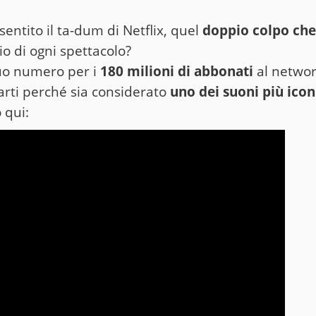
sentito il ta-dum di Netflix, quel
doppio colpo ch
zio di ogni spettacolo?
 tuo numero per i
180 milioni di abbonati
al network
arti perché sia considerato
uno dei suoni più icon
 qui: