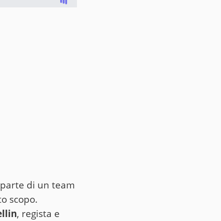
parte di un team
to scopo.
llin
, regista e