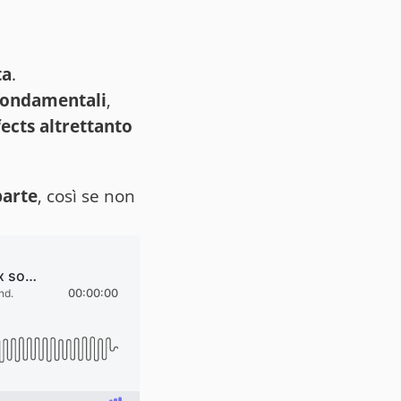
ta
.
 fondamentali
,
ects altrettanto
parte
, così se non