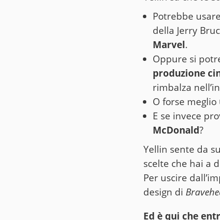
Potrebbe usare
della Jerry Bru
Marvel
.
Oppure si pot
produzione ci
rimbalza nell’i
O forse meglio
E se invece pr
McDonald
?
Yellin sente da s
scelte che hai a d
Per uscire dall’i
design di
Bravehe
Ed è qui che entr